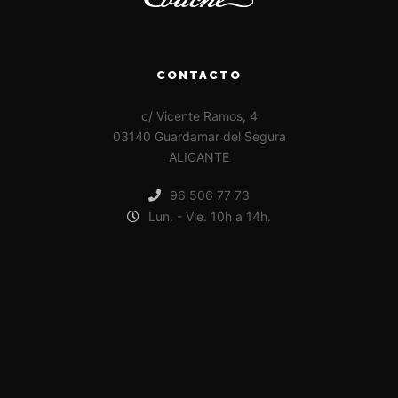
CONTACTO
c/ Vicente Ramos, 4
03140 Guardamar del Segura
ALICANTE
96 506 77 73
Lun. - Vie. 10h a 14h.